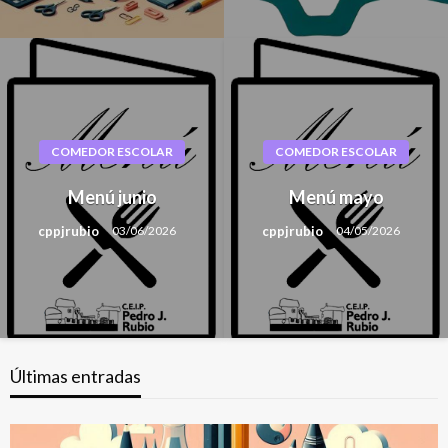
COMEDOR ESCOLAR
COMEDOR ESCOLAR
Menú junio
Menú mayo
cppjrubio
cppjrubio
03/06/2026
04/05/2026
Últimas entradas