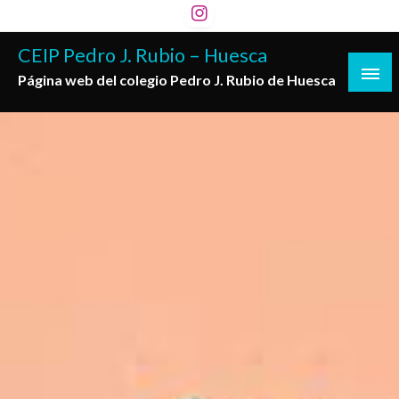
Saltar
al
CEIP Pedro J. Rubio – Huesca
contenido
Página web del colegio Pedro J. Rubio de Huesca