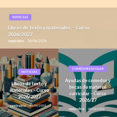
NOTICIAS
Libros de texto y materiales – Curso
2026/2027
cppjrubio
26/06/2026
COMEDOR ESCOLAR
NOTICIAS
Ayudas de comedor y
Libros de texto y
becas de material
materiales – Curso
curricular – Curso
2026/2027
2026/27
cppjrubio
26/06/2026
cppjrubio
08/06/2026