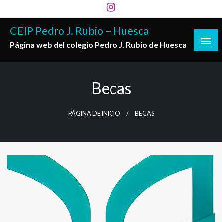
Saltar
al
CEIP Pedro J. Rubio – Huesca
contenido
Página web del colegio Pedro J. Rubio de Huesca
Becas
PÁGINA DE INICIO
BECAS