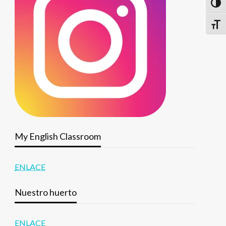
Altern
Alter
My English Classroom
ENLACE
Nuestro huerto
ENLACE