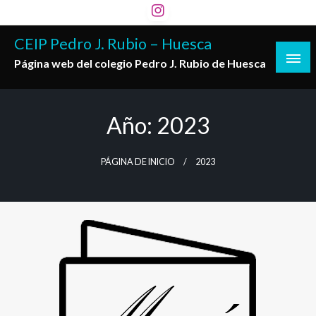
Saltar
al
CEIP Pedro J. Rubio – Huesca
contenido
Página web del colegio Pedro J. Rubio de Huesca
Año:
2023
PÁGINA DE INICIO
2023