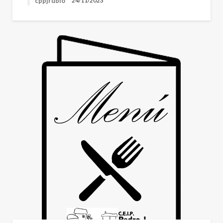
cppjrubio
24/11/2023