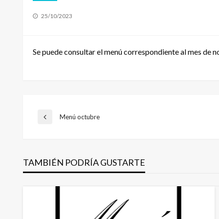
Publicado
25/10/2023
el
Se puede consultar el menú correspondiente al mes de n
Navegación
Menú octubre
Entrada
anterior
de
TAMBIÉN PODRÍA GUSTARTE
entradas