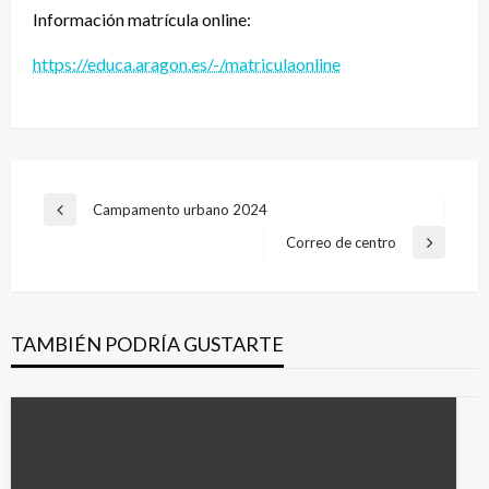
Información matrícula online:
https://educa.aragon.es/-/matriculaonline
Navegación
Campamento urbano 2024
Entrada
de
anterior
Correo de centro
Entrada
entradas
siguiente
TAMBIÉN PODRÍA GUSTARTE