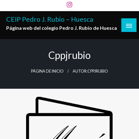
Saltar
al
CEIP Pedro J. Rubio – Huesca
contenido
Página web del colegio Pedro J. Rubio de Huesca
Cppjrubio
PÁGINA DE INICIO
AUTOR:CPPJRUBIO